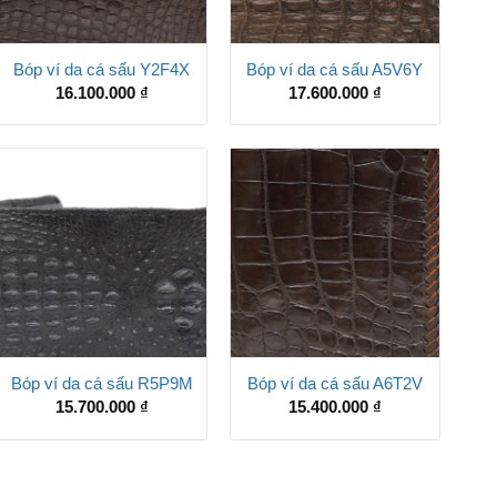
Bóp ví da cá sấu Y2F4X
Bóp ví da cá sấu A5V6Y
16.100.000
₫
17.600.000
₫
Bóp ví da cá sấu R5P9M
Bóp ví da cá sấu A6T2V
15.700.000
₫
15.400.000
₫