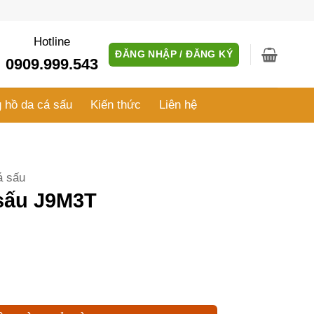
Hotline
ĐĂNG NHẬP / ĐĂNG KÝ
0909.999.543
 hồ da cá sấu
Kiến thức
Liên hệ
á sấu
 sấu J9M3T
 lượng