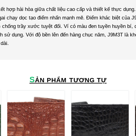
ết hợp hài hòa giữa chất liệu cao cấp và thiết kế thực dụn
 gai chạy dọc tạo điểm nhấn mạnh mẽ. Điểm khác biệt của J9
r) chống trầy xước tuyệt đối. Ví có màu đen tuyền huyền bí,
ình sử dụng. Với độ bền lên đến hàng chục năm, J9M3T là k
dài.
S
ẢN PHẨM TƯƠNG TỰ