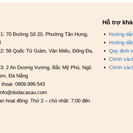
Hỗ trợ kh
ỉ 1: 70 Đường Số 20, Phường Tân Hưng,
Hướng dẫn
M
Hướng dẫn
 2: 58 Quốc Tử Giám, Văn Miếu, Đống Đa,
Quy định 
Chính sách
ỉ 3: 2 An Dương Vương, Bắc Mỹ Phú, Ngũ
Chính sác
ơn, Đà Nẵng
 thoại: 0909.999.543
 info@dodacasau.com
an hoạt động: Thứ 2 – chủ nhật: 7:00 đến