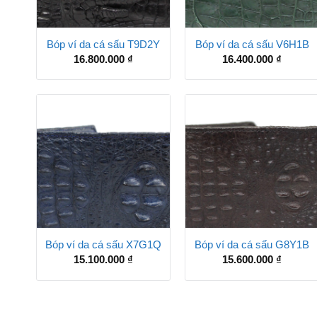
Bóp ví da cá sấu T9D2Y
Bóp ví da cá sấu V6H1B
16.800.000
₫
16.400.000
₫
Bóp ví da cá sấu X7G1Q
Bóp ví da cá sấu G8Y1B
15.100.000
₫
15.600.000
₫