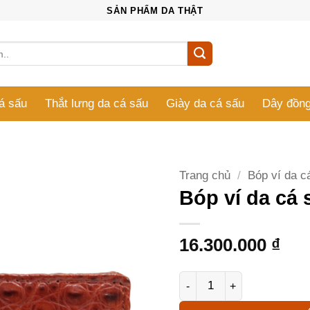
SẢN PHẨM DA THẬT
cá sấu
Thắt lưng da cá sấu
Giày da cá sấu
Dây đồng
Trang chủ
/
Bóp ví da c
Bóp ví da cá
16.300.000
₫
Bóp ví da cá sấu J9M3T số