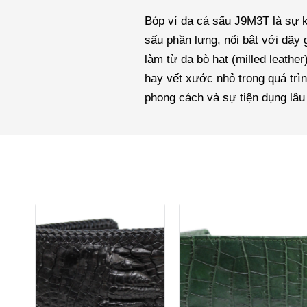
Bóp ví da cá sấu J9M3T là sự k
sấu phần lưng, nổi bật với dãy
làm từ da bò hạt (milled leathe
hay vết xước nhỏ trong quá tr
phong cách và sự tiện dụng lâu 