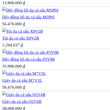
13.800.000
₫
Dây đồng hồ da cá sấu M5P9J
56.476.000
₫
Túi da cá sấu X9V2R
1.294.037
₫
Dây đồng hồ da cá sấu P3Y9R
35.996.000
₫
Giày da cá sấu M7V3L
56.476.000
₫
Giày da cá sấu Q2V4R
38.000.000
₫