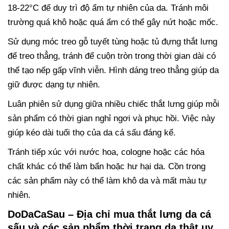
18-22°C để duy trì độ ẩm tự nhiên của da. Tránh môi
trường quá khô hoặc quá ẩm có thể gây nứt hoặc mốc.
Sử dụng móc treo gỗ tuyết tùng hoặc tủ đựng thắt lưng
để treo thẳng, tránh để cuộn tròn trong thời gian dài có
thể tạo nếp gấp vĩnh viễn. Hình dáng treo thẳng giúp da
giữ được dạng tự nhiên.
Luân phiên sử dụng giữa nhiều chiếc thắt lưng giúp mỗi
sản phẩm có thời gian nghỉ ngơi và phục hồi. Việc này
giúp kéo dài tuổi thọ của da cá sấu đáng kể.
Tránh tiếp xúc với nước hoa, cologne hoặc các hóa
chất khác có thể làm bẩn hoặc hư hại da. Cồn trong
các sản phẩm này có thể làm khô da và mất màu tự
nhiên.
DoDaCaSau – Địa chỉ mua thắt lưng da cá
sấu và các sản phẩm thời trang da thật uy