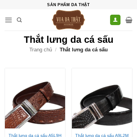
Bỏ
SẢN PHẨM DA THẬT
qua
nội
dung
Thắt lưng da cá sấu
Trang chủ
/
Thắt lưng da cá sấu
Thắt lưng da cá sấu A5L9H
Thắt lưng da cá sấu A9L2M