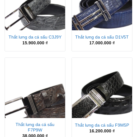
Thắt lưng da cá sấu C3J9Y
Thắt lưng da cá sấu D1V5T
15.900.000
₫
17.000.000
₫
Thắt lưng da cá sấu
Thắt lưng da cá sấu F9M5P
F7P9W
16.200.000
₫
38.000.000
₫