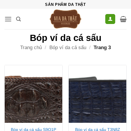
Bỏ
SẢN PHẨM DA THẬT
qua
nội
dung
Bóp ví da cá sấu
Trang chủ
/
Bóp ví da cá sấu
/
Trang 3
Bóp ví da cá sấu S9Q1P
Bóp ví da cá sấu T3N8Z