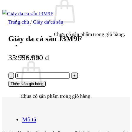
Trang chủ
/
Giày da cá sấu
Chưa có sản phẩm trong giỏ hàng.
Giày da cá sấu J3M9F
35.996.000
₫
Giỏ hàng
Giày
da
Thêm vào giỏ hàng
cá
Chưa có sản phẩm trong giỏ hàng.
sấu
J3M9F
số
Mô tả
lượng