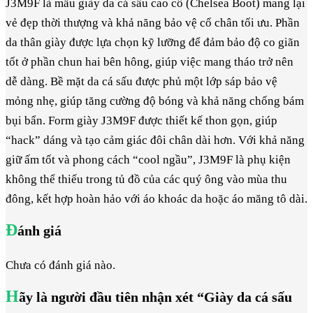
J3M9F là mẫu giày da cá sấu cao cổ (Chelsea Boot) mang lại
vẻ đẹp thời thượng và khả năng bảo vệ cổ chân tối ưu. Phần
da thân giày được lựa chọn kỹ lưỡng để đảm bảo độ co giãn
tốt ở phần chun hai bên hông, giúp việc mang tháo trở nên
dễ dàng. Bề mặt da cá sấu được phủ một lớp sáp bảo vệ
mỏng nhẹ, giúp tăng cường độ bóng và khả năng chống bám
bụi bẩn. Form giày J3M9F được thiết kế thon gọn, giúp
“hack” dáng và tạo cảm giác đôi chân dài hơn. Với khả năng
giữ ấm tốt và phong cách “cool ngầu”, J3M9F là phụ kiện
không thể thiếu trong tủ đồ của các quý ông vào mùa thu
đông, kết hợp hoàn hảo với áo khoác da hoặc áo măng tô dài.
Đ
ánh giá
Chưa có đánh giá nào.
H
ãy là người đầu tiên nhận xét “Giày da cá sấu