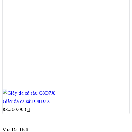
Giày da cá sấu Q8D7X
83.200.000
₫
Vua Da Thật