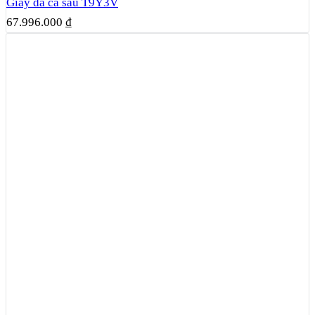
Giày da cá sấu T9Y3V
67.996.000
₫