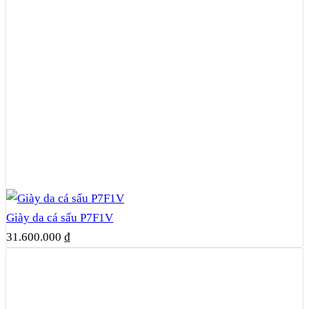
Giày da cá sấu P7F1V
31.600.000
₫