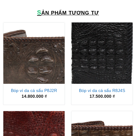
S
ẢN PHẨM TƯƠNG TỰ
Bóp ví da cá sấu P8J2R
Bóp ví da cá sấu R8J4S
14.800.000
₫
17.500.000
₫