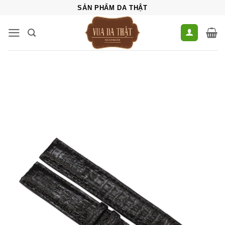
Bỏ
SẢN PHẨM DA THẬT
qua
nội
dung