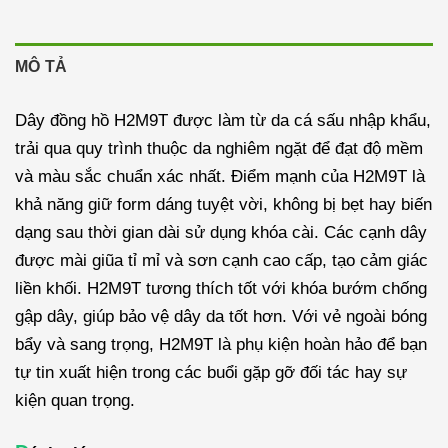
MÔ TẢ
Dây đồng hồ H2M9T được làm từ da cá sấu nhập khẩu,
trải qua quy trình thuộc da nghiêm ngặt để đạt độ mềm
và màu sắc chuẩn xác nhất. Điểm mạnh của H2M9T là
khả năng giữ form dáng tuyệt vời, không bị bẹt hay biến
dạng sau thời gian dài sử dụng khóa cài. Các cạnh dây
được mài giũa tỉ mỉ và sơn cạnh cao cấp, tạo cảm giác
liền khối. H2M9T tương thích tốt với khóa bướm chống
gập dây, giúp bảo vệ dây da tốt hơn. Với vẻ ngoài bóng
bẩy và sang trọng, H2M9T là phụ kiện hoàn hảo để bạn
tự tin xuất hiện trong các buổi gặp gỡ đối tác hay sự
kiện quan trọng.