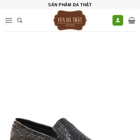
Bỏ
SẢN PHẨM DA THẬT
qua
nội
dung